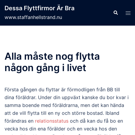
Skip
Dessa Flyttfirmor Är Bra
to
Search
Tog
www.staffanhellstrand.nu
content
men
Alla måste nog flytta
någon gång i livet
Första gången du flyttar är förmodligen från BB till
dina föräldrar. Under din uppväxt kanske du bor kvar i
samma boende med föräldrarna, men det kan hända
att de vill flytta till en ny och större bostad. Ibland
förändras en
relationsstatus
och då kan du få bo en
vecka hos din ena förälder och en vecka hos den