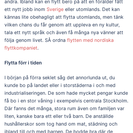
andra. Ibland kan en flytt bero på att en förälder fått
ett nytt jobb inom
Sverige
eller utomlands. Det kan
kännas lite obehagligt att flytta utomlands, men tänk
vilken chans du får genom att uppleva en ny kultur,
tala ett nytt språk och även få många nya vänner att
följa genom livet. SÅ ordna
flytten med nordiska
flyttkompaniet
.
Flytta förr i tiden
I början på förra seklet såg det annorlunda ut, du
kunde bo på landet eller i storstäderna i och med
industrialiseringen. De som hade mycket pengar kunde
få bo i en stor våning i exempelvis centrala Stockholm.
Där fanns det många, stora rum även om familjen var
liten, kanske bara ett eller två barn. De anställde
hushållerskor som tog hand om mat, städning och
ibland till och med barnen. De bodde bra där de