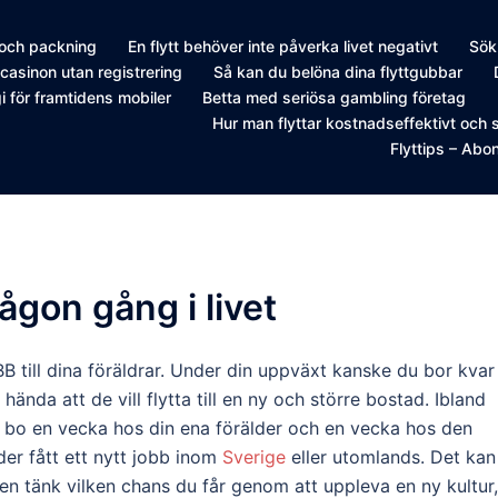
 och packning
En flytt behöver inte påverka livet negativt
Sök 
casinon utan registrering
Så kan du belöna dina flyttgubbar
i för framtidens mobiler
Betta med seriösa gambling företag
Hur man flyttar kostnadseffektivt och 
Flyttips – Ab
ågon gång i livet
B till dina föräldrar. Under din uppväxt kanske du bor kvar 
da att de vill flytta till en ny och större bostad. Ibland
 bo en vecka hos din ena förälder och en vecka hos den
lder fått ett nytt jobb inom
Sverige
eller utomlands. Det kan
men tänk vilken chans du får genom att uppleva en ny kultur,