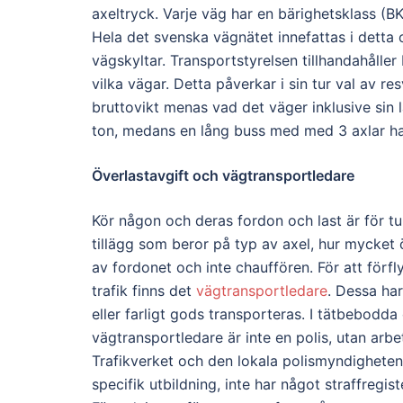
axeltryck. Varje väg har en bärighetsklass (BK
Hela det svenska vägnätet innefattas i detta 
vägskyltar. Transportstyrelsen tillhandahåller 
vilka vägar. Detta påverkar i sin tur val av r
bruttovikt menas vad det väger inklusive sin 
ton, medans en lång buss med med 3 axlar ha
Överlastavgift och vägtransportledare
Kör någon och deras fordon och last är för tu
tillägg som beror på typ av axel, hur mycket 
av fordonet och inte chauffören. För att förf
trafik finns det
vägtransportledare
. Dessa har
eller farligt gods transporteras. I tätbebod
vägtransportledare är inte en polis, utan arb
Trafikverket och den lokala polismyndigheten
specifik utbildning, inte har något straffregis