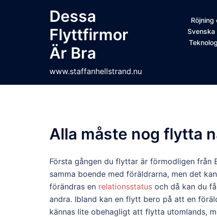
Skip
Dessa
to
Röjning
Flyttfirmor
content
Svenska 
Teknolog
Är Bra
www.staffanhellstrand.nu
Alla måste nog flytta n
Första gången du flyttar är förmodligen från B
samma boende med föräldrarna, men det kan hän
förändras en
relationsstatus
och då kan du få
andra. Ibland kan en flytt bero på att en förä
kännas lite obehagligt att flytta utomlands, 