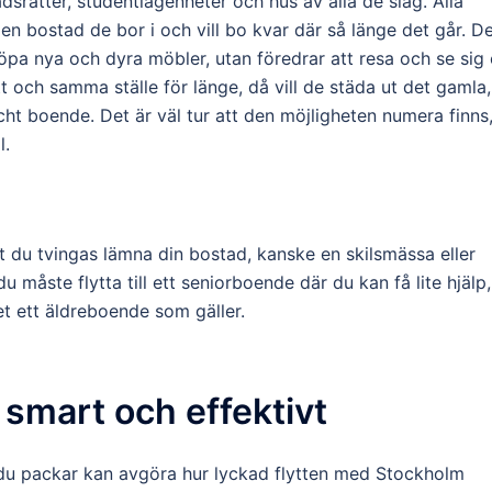
dsrätter, studentlägenheter och hus av alla de slag. Alla
den bostad de bor i och vill bo kvar där så länge det går. D
köpa nya och dyra möbler, utan föredrar att resa och se sig
tt och samma ställe för länge, då vill de städa ut det gamla,
äscht boende. Det är väl tur att den möjligheten numera finns
l.
t du tvingas lämna din bostad, kanske en skilsmässa eller
 måste flytta till ett seniorboende där du kan få lite hjälp,
t ett äldreboende som gäller.
u smart och effektivt
äl du packar kan avgöra hur lyckad flytten med Stockholm