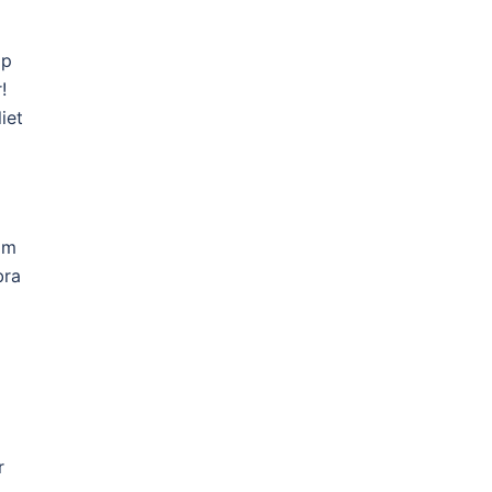
åp
!
iet
om
bra
r