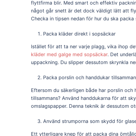
flyttfirma blir. Med smart och effektiv packn
något går snett är det dock väldigt lätt att f
Checka in tipsen nedan för hur du ska packa s
Packa kläder direkt i sopsäckar
Istället för att ta ner varje plagg, vika ihop 
kläder med galge med sopsäckar
. Det underl
uppackning. Du slipper dessutom skrynkla ner 
Packa porslin och handdukar tillsamman
Eftersom du säkerligen både har porslin och 
tillsammans? Använd handdukarna för att sky
omslagspapper. Denna teknik är dessutom otro
Använd strumporna som skydd för glas
Ett ytterligare knep för att packa dina ömtåli