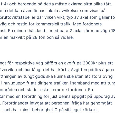
1-4) och beroende på detta måste axlarna sitta olika tätt.
och det kan även finnas lokala avvikelser som visas på
bruttoviktstabeller där vilken vikt, typ av axel som gäller fö
esväg och restid för kommersiell trafik. Med fordonets
last. En mindre hästlastbil med bara 2 axlar får max väga 1
r en maxvikt på 28 ton och så vidare.
ngt för respektive väg påförs en avgift på 2000kr plus ett
övervikt och hur långt det har körts. Avgiften påförs ägare
lyttningen av tungt gods ska kunna ske utan att störa övrig
 i huvuduppgift att dirigera trafiken i samband med att tun
da områden och städer eskorterar de fordonen. En
etar med en förordning för just denna uppgift på uppdrag a
. Förordnandet intygar att personen ifråga har genomgått
ter och har minst behörighet C på sitt eget körkort.