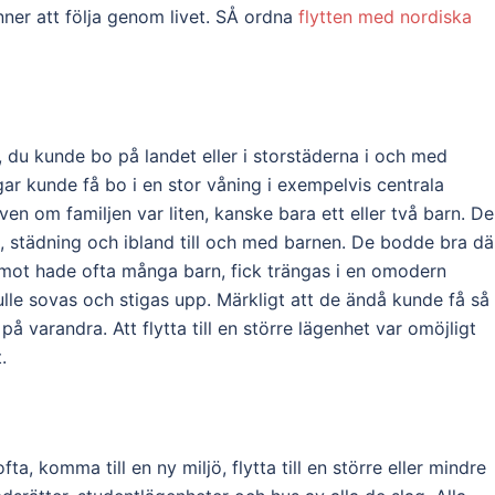
nner att följa genom livet. SÅ ordna
flytten med nordiska
, du kunde bo på landet eller i storstäderna i och med
ar kunde få bo i en stor våning i exempelvis centrala
n om familjen var liten, kanske bara ett eller två barn. De
 städning och ibland till och med barnen. De bodde bra dä
remot hade ofta många barn, fick trängas i en omodern
ulle sovas och stigas upp. Märkligt att de ändå kunde få så
å varandra. Att flytta till en större lägenhet var omöjligt
.
 ofta, komma till en ny miljö, flytta till en större eller mindre