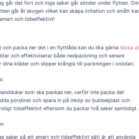
ing går det fort och inga saker går sönder under flytten. Om
lytten går åt skogen vilket kan skapa irritation och smått ka
mart och tidseffektivt!
det och packa ner det i en flyttlåda kan du lika gärna
täcka al
ättar och effektiviserar både nedpackning och senare
dina kläder och slipper krångla till packningen i onödan.
s
handdukar som ska packas ner, varför inte packa det
dda porslinet och spara in på inköp av bubbelplast och
ligt tidseffektivt eftersom du packar två saker samtidigt.
en
ga saker på ett smart och tidseffektivt sätt är att använda