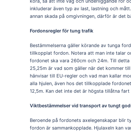
köra, så att inte väg och underliggande rör oc
inkluderar även typ av last, lastning och mått
annan skada på omgivningen, därför är det bä
Fordonsregler för tung trafik
Bestämmelserna gäller körande av tunga fo
tillkopplat fordon. Notera att man inte talar 
fordonet ska vara 260cm och 24m. Till detta r
25,25m är vad som gäller när det kommer till
hänvisar till EU-regler och vad man kallar m
alla hjulen, även hos det tillkopplade fordo
12,5m. Kan det inte det är högsta tillåtna far
Viktbestämmelser vid transport av tungt go
Beroende på fordonets axelegenskapar blir t
fordon är sammankopplade. Hjulaxeln kan vara