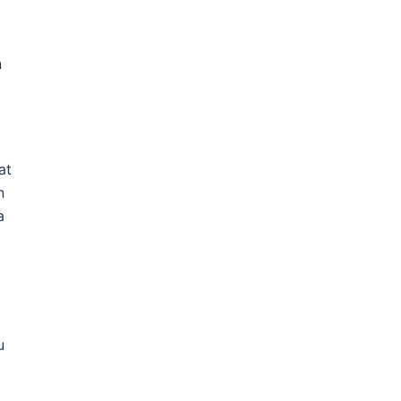
n
at
n
a
u