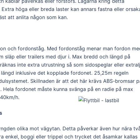
h kablar påverkas eller förstörs. Lagarna kring detta
. Extra höga eller breda laster kan annars fastna eller orsak
st att anlita någon som kan.
rdon och fordonståg. Med fordonståg menar man fordon me
om släp eller trailers med djur i. Max bredd och längd på
äknas inte extra utrustning så som sidospeglar eller extralj
 längd inklusive det kopplade fordonet. 25,25m regeln
odulsystemet. Skillnaden är att det här krävs ABS-bromsar p
net. Hela fordonet måste kunna svänga på en radie på max
t 40km/h.
ds
yngden olika mot vägytan. Detta påverkar även hur nära tv
 enkel, boggi eller trippel och trycket det åsamkar kallas