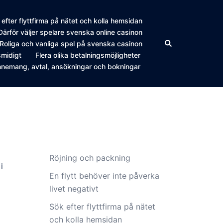
efter flyttfirma på nätet och kolla hemsidan
Därför väljer spelare svenska online casinon
Search
Roliga och vanliga spel på svenska casinon
smidigt
Flera olika betalningsmöjligheter
onnemang, avtal, ansökningar och bokningar
Röjning och packning
i
En flytt behöver inte påverka
livet negativt
Sök efter flyttfirma på nätet
och kolla hemsidan