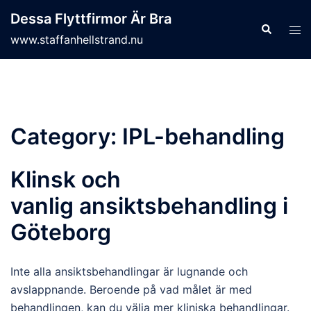
Skip
Dessa Flyttfirmor Är Bra
to
Search
Tog
www.staffanhellstrand.nu
content
men
Category:
IPL-behandling
Klinsk och
vanlig ansiktsbehandling i
Göteborg
Inte alla ansiktsbehandlingar är lugnande och
avslappnande. Beroende på vad målet är med
behandling
en
, kan du välja mer kliniska behandlingar.